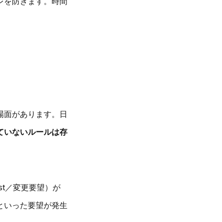
レを防ぎます。時間
。
場面があります。日
ていないルールは存
st／変更要望）が
といった要望が発生