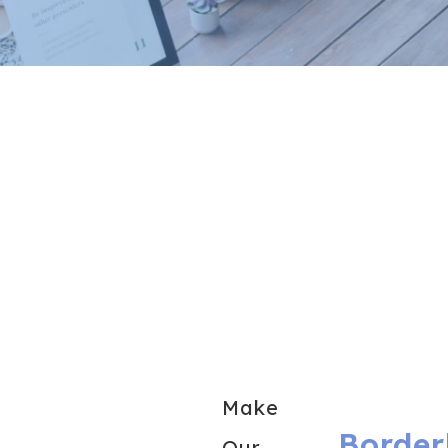
Make
Border
Our