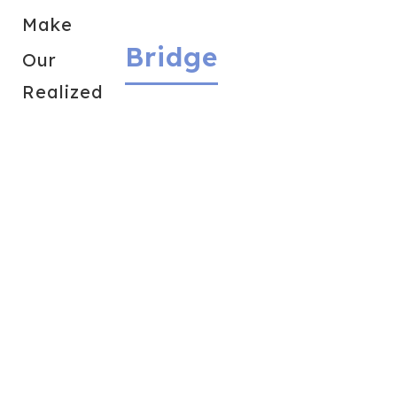
Make
Bridge
Our
Realized