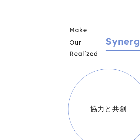
Make
Syner
Our
Realized