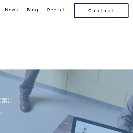
News
Blog
Recruit
Contact
言葉に
境、