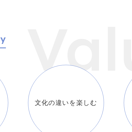
Val
gy