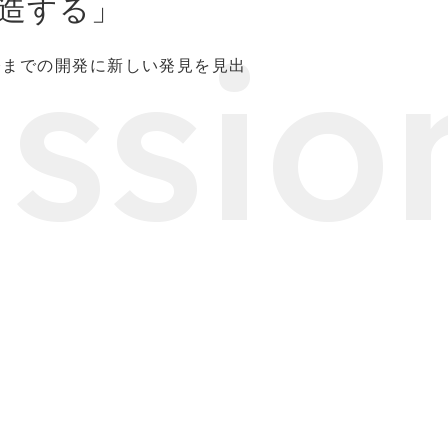
造する」
ssio
今までの開発に新しい発見を見出