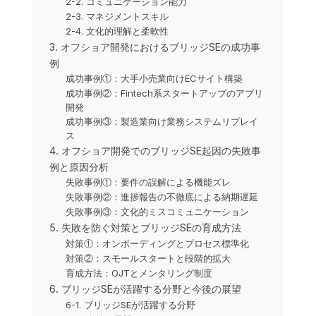
2-2. コミュニケーション能力
2-3. マネジメントスキル
2-4. 文化的理解と柔軟性
3. オフショア開発におけるブリッジSEの成功事
例
成功事例①：大手小売業向けECサイト構築
成功事例②：Fintech系スタートアップのアプリ
開発
成功事例③：製造業向け業務システムリプレイ
ス
4. オフショア開発でのブリッジSE起因の失敗事
例と原因分析
失敗事例①：要件の誤解による機能ズレ
失敗事例②：進捗報告の不徹底による納期遅延
失敗事例③：文化的ミスコミュニケーション
5. 失敗を防ぐ対策とブリッジSEの育成方法
対策①：オンボーディングとプロセス標準化
対策②：スモールスタートと段階的拡大
育成方法：OJTとメンタリング制度
6. ブリッジSEが活躍する分野と今後の展望
6-1. ブリッジSEが活躍する分野