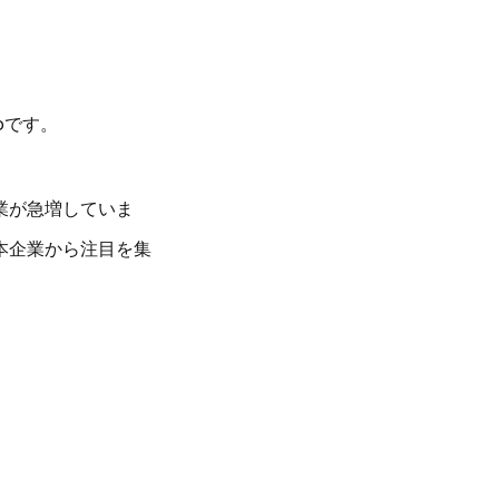
oです。
業が急増していま
本企業から注目を集