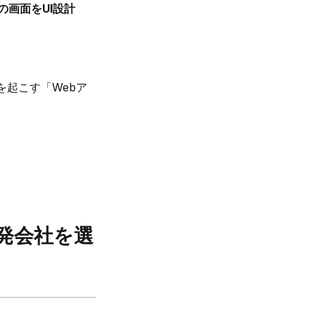
の画面をUI設計
を起こす「Webア
発会社を選