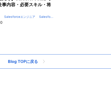
仕事内容・必要スキル・将
rceカスタマイズ
Salesforce開発
オフショア開発
オフショア開発ベトナム
e
Salesforceエンジニア
Salesforceエンジニア採用
Salesforceカスタマ
20
Blog TOPに戻る