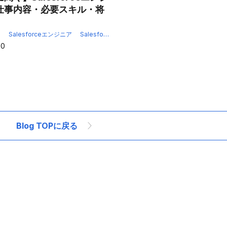
仕事内容・必要スキル・将
rceカスタマイズ
Salesforce開発
オフショア開発
オフショア開発ベトナム
e
Salesforceエンジニア
Salesforceエンジニア採用
Salesforceカスタマ
20
Blog TOPに戻る