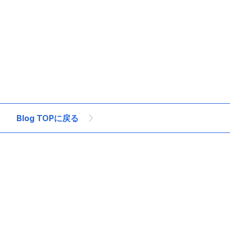
 成功のポイント
オフショア開発 成功事例
オフショア開発なぜベトナム
オ
Blog TOPに戻る