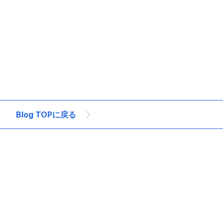
開発ベトナム
オフショア開発ベンダー
オフショア開発企業
オフショア開発
Blog TOPに戻る