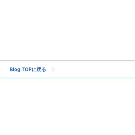
オフショア開発向いてる企業
オンサイト・オフサイト
オンサイト開発向
Blog TOPに戻る